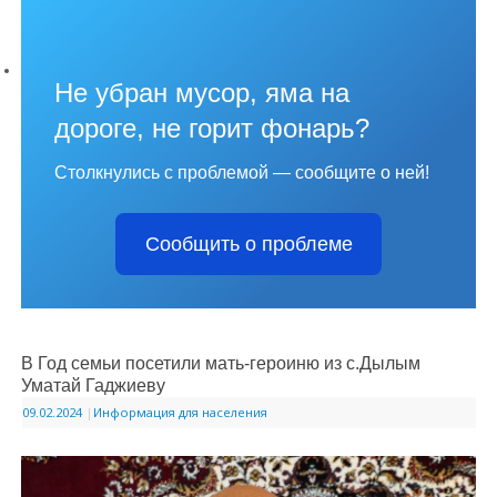
Не убран мусор, яма на
дороге, не горит фонарь?
Столкнулись с проблемой — сообщите о ней!
Сообщить о проблеме
В Год семьи посетили мать-героиню из с.Дылым
Уматай Гаджиеву
09.02.2024
|
Информация для населения