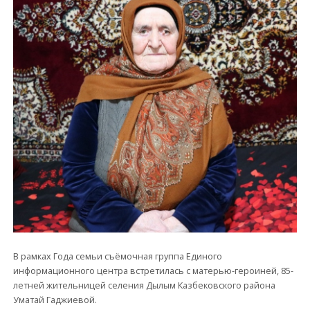
В рамках Года семьи съёмочная группа Единого
информационного центра встретилась с матерью-героиней, 85-
летней жительницей селения Дылым Казбековского района
Уматай Гаджиевой.