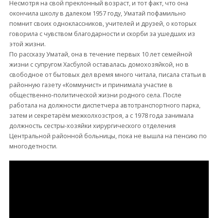
Несмотря на свой преклонный возраст, и тот факт, что она
окончила школу в далеком 1957 году, Уматай пофамильно
помнит своих одноклассников, учителей и друзей, о которых
говорила с чувством благодарности и скорби за ушедших из
этой жизни.
По рассказу Уматай, она в течение первых 10 лет семейной
жизни с супругом Хасбулой оставалась домохозяйкой, но в
свободное от бытовых дел время много читала, писала статьи в
районную газету «Коммунист» и принимала участие в
общественно-политической жизни родного села. После
работала на должности диспетчера автотранспортного парка,
затем и секретарём межколхозстроя, а с 1978 года занимала
должность сестры-хозяйки хирургического отделения
Центральной районной больницы, пока не вышла на пенсию по
многодетности.