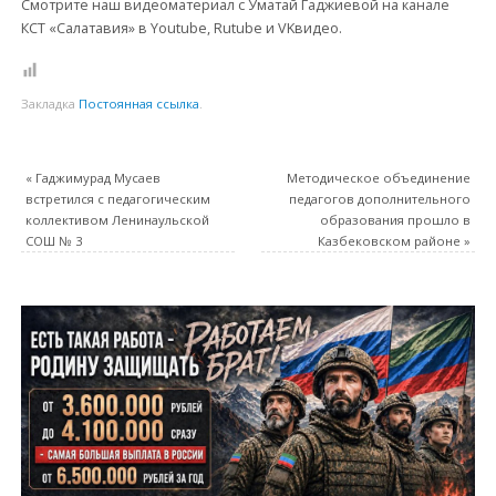
Смотрите наш видеоматериал с Уматай Гаджиевой на канале
КСТ «Салатавия» в Youtube, Rutube и VKвидео.
Закладка
Постоянная ссылка
.
«
Гаджимурад Мусаев
Методическое объединение
встретился с педагогическим
педагогов дополнительного
коллективом Ленинаульской
образования прошло в
СОШ № 3
Казбековском районе
»