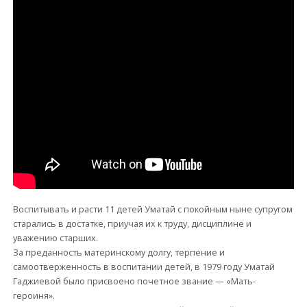
Воспитывать и расти 11 детей Уматай с покойным ныне супругом
старались в достатке, приучая их к труду, дисциплине и
уважению старших.
За преданность материнскому долгу, терпение и
самоотверженность в воспитании детей, в 1979 году Уматай
Гаджиевой было присвоено почетное звание — «Мать-
героиня».