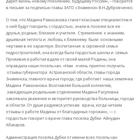
дарит жизнь новому поколению, будущему России», – говорится
в письме за подписью главы ЗАТО «Знаменск» В.Н.Дубровченко.
О том, что Мадина Рамазанова станет классным специалистом и
о ней будут говорить с гордостью, знали в поселке все ее
друзья, родные, близкие и учителя.
Стремление к знаниям,
душевная теплота и любовь к ближнему были основными
чертами в ее характере. Воспитанная в скромной семье
гидростроителей, она всегда была гордостью школы и семьи.
Проживая и работая вдали от своей малой Родины, она
оправдала наши посельчан. «Нам очень приятно получить
отзывы губернатора Астраханской области, главы города
Знаменска, главного врача города, где работает наша землячка
Мадина Рамазанова. Возглавляя большой коллектив,
заведующая родильным отделением Мадина Расуловна
завоевала уважение и авторитет руководства больницы, города
и области. От души радуемся успехам врача, когда читаем
отзывы о работе Мадины от благодарных горожан», — с
гордостью говорит о враче глава поселка Дубки Айнудин
Абакаров.
Администрация поселка Дубки от имени всех посельчан