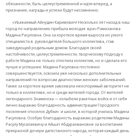
обязанности, быть целеустремленной и идти вперед, а
признание, награды и успехи будут несомненно.
«Уважаемый Айнудин Каримович! Несколько лет назад в наш
город по направлению прибыла молодая врач Рамазанова
Мадина Расуловна. Она за короткое время выросла из узкого
специалиста в руководителя большого коллектива, став
заведующей родильным домом. Благодаря своей
настойчивости, целеустремленности, творческому подходу к
работе Мадина не только сплотила коллектив, но и сделала его
лучше и успешнее. Мадина Расуловна постоянно
совершенствуется, освоила уже несколько дополнительных
направлений по вопросам диагностики женских заболеваний.
Также за короткое время завоевала неоспоримый авторитет не
только в коллективе, но и среди жителей города. От жителей
легендарного Знаменска — колыбели ракетных войск и от себя
лично выражаю благодарность администрации Городского
поселения «поселок Дубки» и школе, в которой училась Мадина
Расуловна. Особую благодарностъ выражаю родителям Мадины:
Расулу Мусалаевичу и Айшат Абдурахмановне за воспитание
прекрасной дочери дагестанского народа, которая каждый день