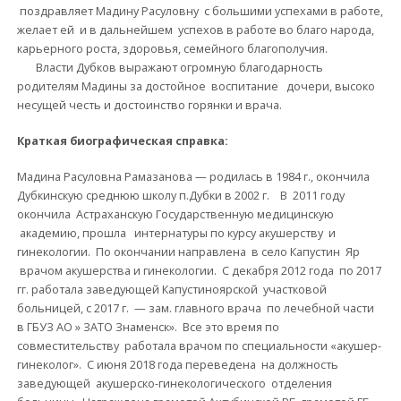
поздравляет Мадину Расуловну с большими успехами в работе,
желает ей и в дальнейшем успехов в работе во благо народа,
карьерного роста, здоровья, семейного благополучия.
Власти Дубков выражают огромную благодарность
родителям Мадины за достойное воспитание дочери, высоко
несущей честь и достоинство горянки и врача.
Краткая биографическая справка:
Мадина Расуловна Рамазанова — родилась в 1984 г., окончила
Дубкинскую среднюю школу п.Дубки в 2002 г. В 2011 году
окончила Астраханскую Государственную медицинскую
академию, прошла интернатуры по курсу акушерству и
гинекологии. По окончании направлена в село Капустин Яр
врачом акушерства и гинекологии. С декабря 2012 года по 2017
гг. работала заведующей Капустиноярской участковой
больницей, с 2017 г. — зам. главного врача по лечебной части
в ГБУЗ АО » ЗАТО Знаменск». Все это время по
совместительству работала врачом по специальности «акушер-
гинеколог». С июня 2018 года переведена на должность
заведующей акушерско-гинекологического отделения