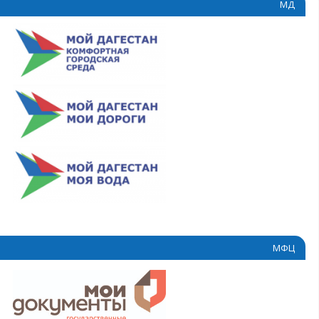
МД
МФЦ